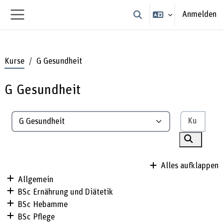
Zum Hauptinhalt
Anmelden
Sucheingabe umschalten
Website-Übersicht
Kurse
G Gesundheit
G Gesundheit
Kurse
Kursbereiche
Kurse su
Alles aufklappen
Allgemein
BSc Ernährung und Diätetik
BSc Hebamme
BSc Pflege