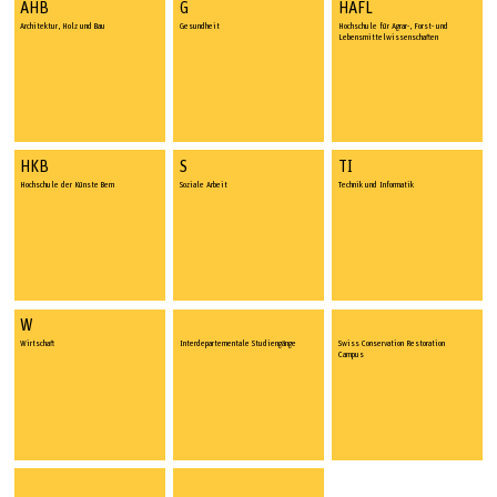
AHB
G
HAFL
Architektur, Holz und Bau
Gesundheit
Hochschule für Agrar-, Forst- und
Lebens­mittel­wissen­schaften
HKB
S
TI
Hochschule der Künste Bern
Soziale Arbeit
Technik und Informatik
W
Wirtschaft
Interdepartementale Studiengänge
Swiss Conservation Restoration
Campus