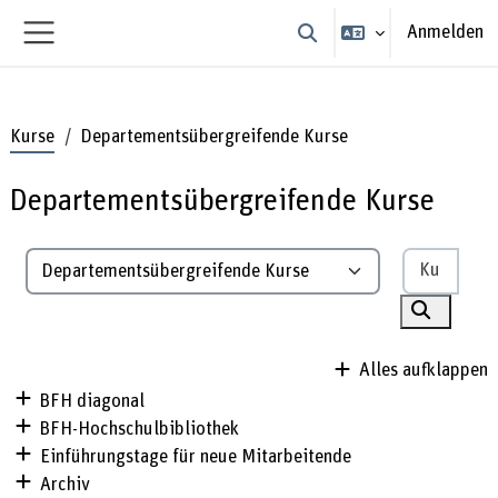
Zum Hauptinhalt
Anmelden
Sucheingabe umschalten
Website-Übersicht
Kurse
Departementsübergreifende Kurse
Departementsübergreifende Kurse
Kurse
Kursbereiche
Kurse su
Alles aufklappen
BFH diagonal
BFH-Hochschulbibliothek
Einführungstage für neue Mitarbeitende
Archiv