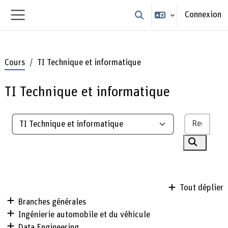
Passer au contenu principal
Connexion
Activer/désactiver la sais
Panneau latéral
Cours
TI Technique et informatique
TI Technique et informatique
Reche
Catégories de cours
Recherch
Tout déplier
Branches générales
Ingénierie automobile et du véhicule
Data Engineering