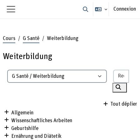
Passer au contenu principal
Connexion
Activer/désactiver la sais
Panneau latéral
Cours
G Santé
Weiterbildung
Weiterbildung
Reche
Catégories de cours
Recherch
Tout déplier
Allgemein
Wissenschaftliches Arbeiten
Geburtshilfe
Ernährung und Diätetik