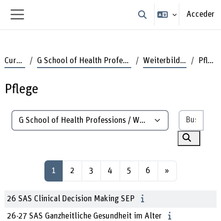
Salta al contenido principal
Acceder
Selector de búsqueda de
Panel lateral
Cursos
G School of Health Professions
Weiterbildung
Pflege
Pflege
Busca
Categorías
Buscar c
Página 1
Página 2
Página 3
Página 4
Página 5
Página 6
Siguiente pági
1
2
3
4
5
6
»
26 SAS Clinical Decision Making SEP
26-27 SAS Ganzheitliche Gesundheit im Alter