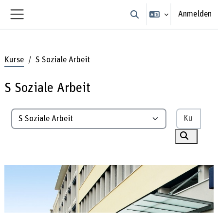
Zum Hauptinhalt
Anmelden
Sucheingabe umschalten
Website-Übersicht
Kurse
S Soziale Arbeit
S Soziale Arbeit
Kurse
Kursbereiche
Kurse su