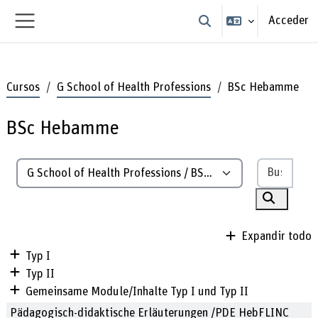
Salta al contenido principal
Acceder
Selector de búsqueda de
Panel lateral
Cursos
G School of Health Professions
BSc Hebamme
BSc Hebamme
Busca
Categorías
Buscar c
Expandir todo
Typ I
Typ II
Gemeinsame Module/Inhalte Typ I und Typ II
Pädagogisch-didaktische Erläuterungen /PDE HebFLINC